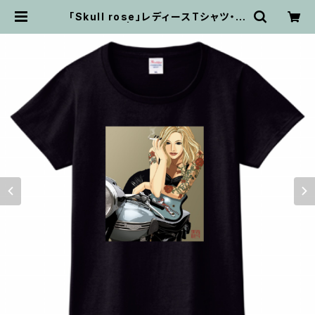
「Skull rose」レディースTシャツ・ブ
ラック | ArtShop H/Box