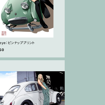
geye：ピンナッププリント
50