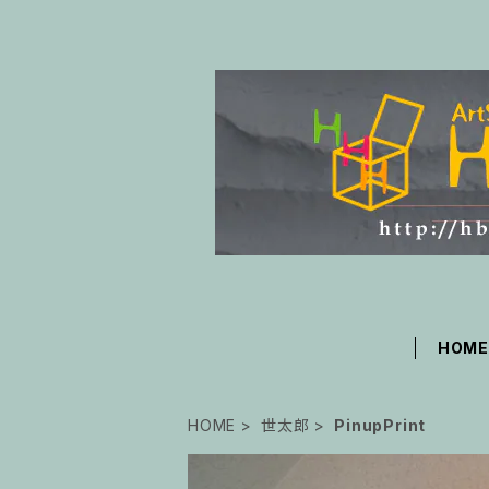
HOM
HOME
世太郎
PinupPrint