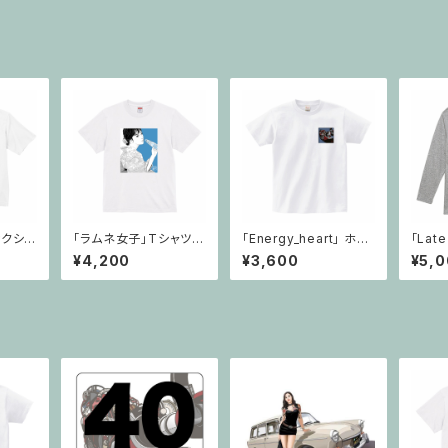
ックシル
「ラムネ女子」Tシャツ・
「Energy_heart」 ホワ
「Lat
ホワイト
イト EH&40
ーブT
¥4,200
¥3,600
¥5,